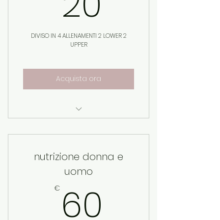
20€
20
DIVISO IN 4 ALLENAMENTI 2 LOWER 2
UPPER
Acquista ora
UNA VOLTA FATTO IL PAGAMENTO
ANDARE NEL MENU
nutrizione donna e
DAL MENU CLICCA ALLENAMENTO
CASA
uomo
60€
60
E PUOI SUBITO VEDERE TUTTO
€