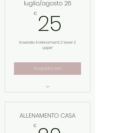
luglio/agosto 26
25€
25
€
troverete 4 allenamenti 2 lower 2
upper
Acquista ora
dopo il pagamento andare
nel menu scheda donna
ALLENAMENTO CASA
non arriva nulla via email
€