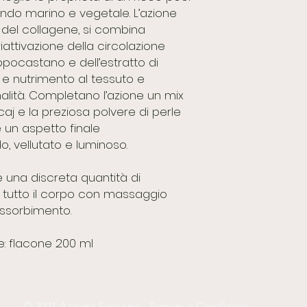
ondo marino e vegetale. L’azione
 del collagene, si combina
riattivazione della circolazione
Ippocastano e dell’estratto di
e nutrimento al tessuto e
alità. Completano l’azione un mix
i acaj e la preziosa polvere di perle
 un aspetto finale
, vellutato e luminoso.
 una discreta quantità di
u tutto il corpo con massaggio
assorbimento.
e: flacone 200 ml
© 2021 Azzurra Sansone -
Termini e Condizioni
.