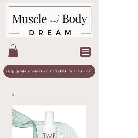
Leggi quale cosmetico HINTIME fa al tuo caso