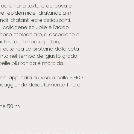
straordinaria texture corposa e
e l’epidermide, idratandola in
li idratanti ed elasticizzanti,
 collagene solubile e l’acido
 peso molecolare, si associano a
istino del film idrolipidico,
tà cutanea. Le proteine della seta
nto nel tempo del giusto grado
pelle più tonica e morbida.
e, applicare su viso e collo SIERO
ssaggiando delicatamente fino a
one 50 ml
© 2021 Azzurra Sansone -
Termini e Condizioni
.