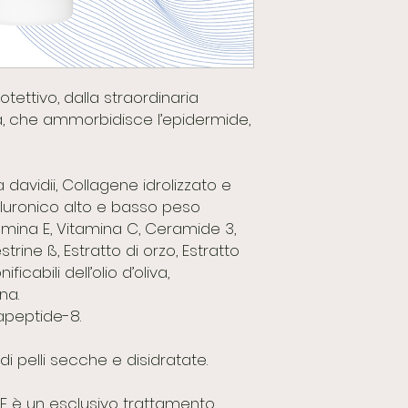
tettivo, dalla straordinaria
a, che ammorbidisce l’epidermide,
a davidii, Collagene idrolizzato e
aluronico alto e basso peso
amina E, Vitamina C, Ceramide 3,
trine ß, Estratto di orzo, Estratto
ficabili dell’olio d’oliva,
na.
apeptide-8.
di pelli secche e disidratate.
E è un esclusivo trattamento