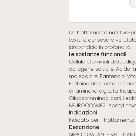
Un trattamento nutritivo-pro
texture corposa e vellutat
idratandola in profondità.
Le sostanze funzionali
Cellule staminali di Buddlej
collagene solubile, Acido i
molecolare, Pantenolo, Vit
Proteine della seta, Ciclodes
di laminaria digitata, Insaponi
Glicosamminoglicani, Leciti
NEUROCOSMESI: Acetyl hex
Indicazioni
Indicato per il trattamento 
Descrizione
SIERO IDRATANTE VELLUTANT