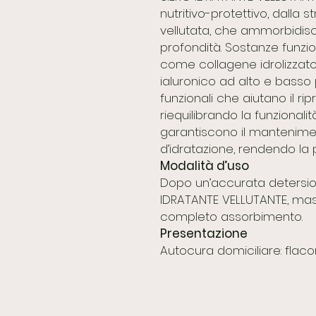
nutritivo-protettivo, dalla 
vellutata, che ammorbidisc
profondità. Sostanze funziona
come collagene idrolizzato,
ialuronico ad alto e basso
funzionali che aiutano il ripr
riequilibrando la funzionali
garantiscono il mantenime
d’idratazione, rendendo la 
Modalità d’uso
Dopo un’accurata detersion
IDRATANTE VELLUTANTE, ma
completo assorbimento.
Presentazione
Autocura domiciliare: flac