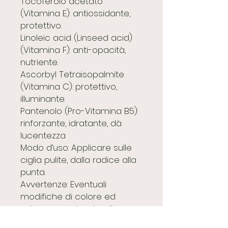
Tocoferolo acetato
(Vitamina E): antiossidante,
protettivo.
Linoleic acid (Linseed acid)
(Vitamina F): anti-opacità,
nutriente.
Ascorbyl Tetraisopalmite
(Vitamina C): protettivo,
illuminante.
Pantenolo (Pro-Vitamina B5):
rinforzante, idratante, dà
lucentezza
Modo d’uso: Applicare sulle
ciglia pulite, dalla radice alla
punta.
Avvertenze: Eventuali
modifiche di colore ed
odore sono dovute alla
presenza di sostanze