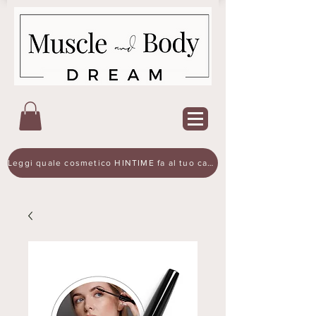
Leggi quale cosmetico HINTIME fa al tuo caso