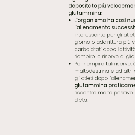
depositato più velocement
glutammina
:
L’organismo ha così nuo
l’allenamento successi
interessante per gli atle
giorno o addirittura più
carboidrati dopo l’attivi
riempire le riserve di gl
Per riempire tali riserve,
maltodestrina e ad altri
gli atleti dopo l’allena
glutammina praticamen
riscontro molto positivo
dieta.