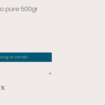
ro pure 500gr
ungi al carrello
ronizzata Ajinomoto®