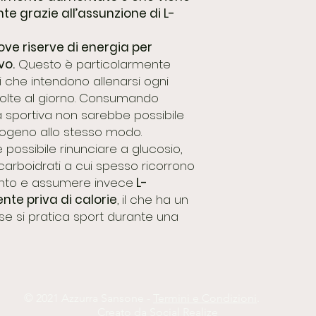
e grazie all’assunzione di L-
ve riserve di energia per
vo.
Questo è particolarmente
ti che intendono allenarsi ogni
 volte al giorno. Consumando
tà sportiva non sarebbe possibile
icogeno allo stesso modo.
 è possibile rinunciare a glucosio,
 carboidrati a cui spesso ricorrono
mento e assumere invece
L-
te priva di calorie
, il che ha un
 se si pratica sport durante una
© 2021 Azzurra Sansone -
Termini e Condizioni
.
Creato da
Social Realize