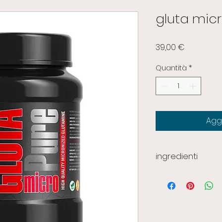
gluta mic
Prezzo
39,00 €
Quantità
*
Aggi
ingredienti
L-glutammina mic